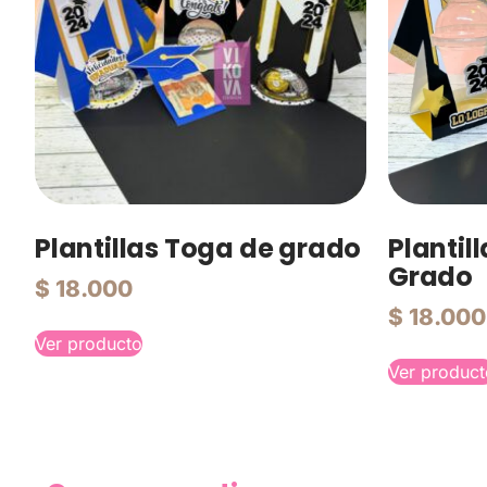
Plantillas Toga de grado
Planti
Grado
$
18.000
$
18.000
Ver producto
Ver product