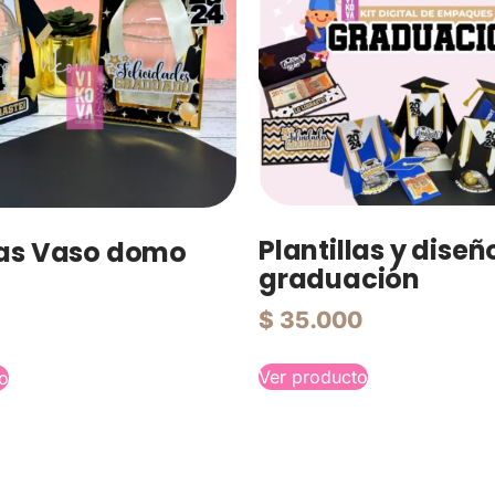
Plantillas y diseñ
llas Vaso domo
graduación
$
35.000
Ver producto
o