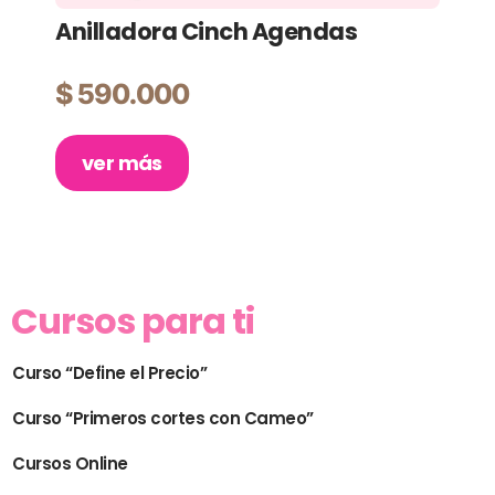
Anilladora Cinch Agendas
Pl
Ma
$
590.000
$
ver más
Cursos para ti
Curso “Define el Precio”
Curso “Primeros cortes con Cameo”
Cursos Online