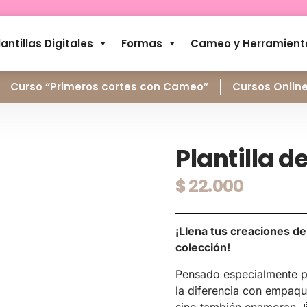
lantillas Digitales
Formas
Cameo y Herramient
Curso “Primeros cortes con Cameo”
Cursos Onlin
Plantilla d
$
22.000
¡Llena tus creaciones de
colección!
Pensado especialmente p
la diferencia con empaq
sino también enamoran. 