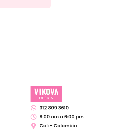
Plan
$
160
ve
312 809 3610
8:00 am a 6:00 pm
Cali - Colombia