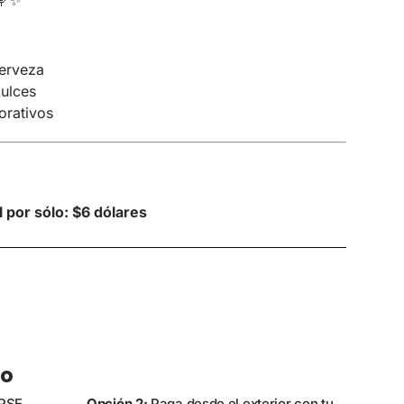
cerveza
ulces
orativos
 por sólo: $6 dólares
go
PSE,
Opción 2:
Paga desde el exterior con tu