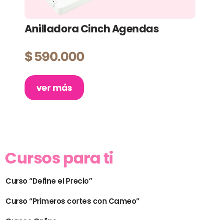
Anilladora Cinch Agendas
Pl
Ma
$
590.000
$
ver más
Cursos para ti
Curso “Define el Precio”
Curso “Primeros cortes con Cameo”