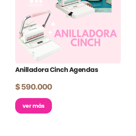
Anilladora Cinch Agendas
Pl
Ma
$
590.000
$
ver más