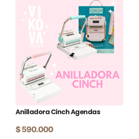
Anilladora Cinch Agendas
Pl
Ma
$
590.000
$