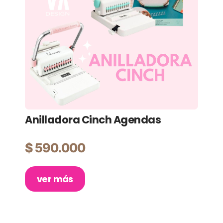
Anilladora Cinch Agendas
Pl
Ma
$
590.000
$
ver más